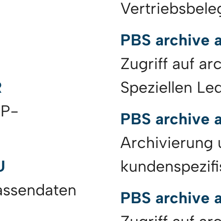
Vertriebsbele
PBS archive 
Zugriff auf a
R
Speziellen Le
AP-
PBS archive
Archivierung 
U
kundenspezif
Massendaten
PBS archive