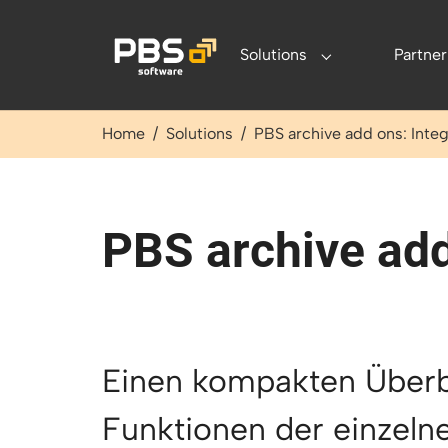
Zum Hauptinhalt springen
Solutions
Partner
Submenu for "Sol
Sie sind hier:
Home
Solutions
PBS archive add ons: Integ
PBS archive add
Einen kompakten Überbl
Funktionen der einzeln