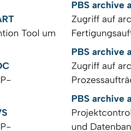
PBS archive 
ART
Zugriff auf ar
ntion Tool um
Fertigungsauf
PBS archive 
OC
Zugriff auf ar
AP-
Prozessauftr
PBS archive 
VS
Projektcontro
AP-
und Datenba