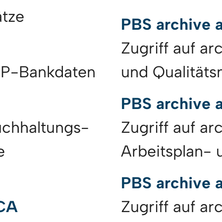
tze
PBS archive
B
Zugriff auf ar
SAP-Bankdaten
und Qualität
PBS archive
uchhaltungs-
Zugriff auf ar
e
Arbeitsplan- 
PBS archive 
ICA
Zugriff auf ar