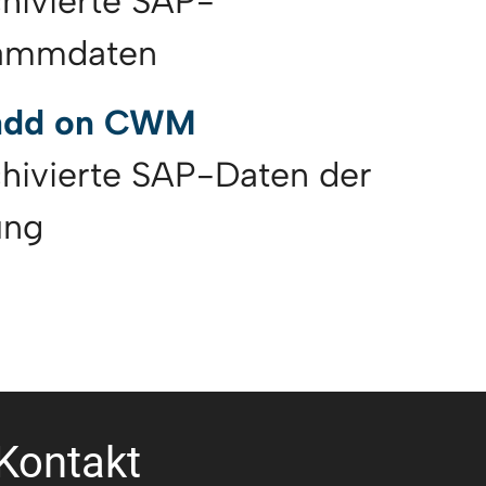
chivierte SAP-
tammdaten
 add on CWM
rchivierte SAP-Daten der
ung
Kontakt