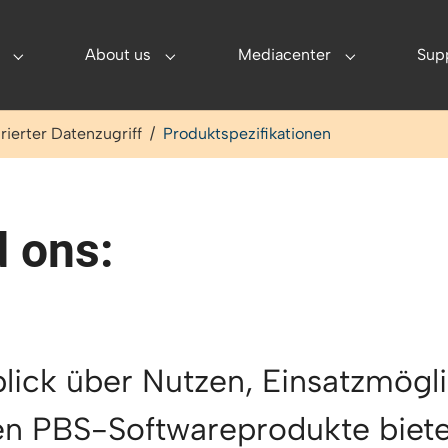
About us
Mediacenter
Sup
utions"
Submenu for "Partner"
Submenu for "About us"
Submenu for 
rierter Datenzugriff
Produktspezifikationen
 ons:
ick über Nutzen, Einsatzmögl
en PBS-Softwareprodukte bietet