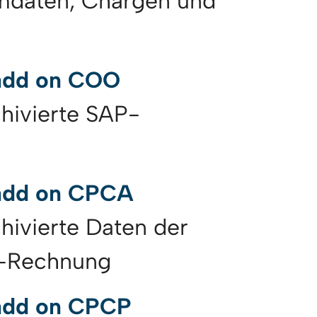
mdaten, Chargen und
add on COO
chivierte SAP-
 add on CPCA
chivierte Daten der
r-Rechnung
add on CPCP