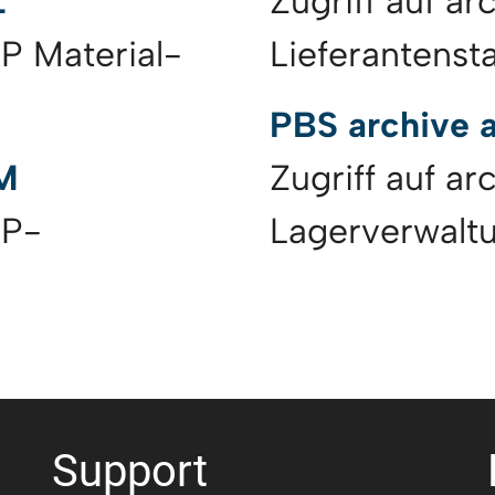
L
Zugriff auf ar
AP Material-
Lieferantens
PBS archive
M
Zugriff auf a
AP-
Lagerverwalt
Support