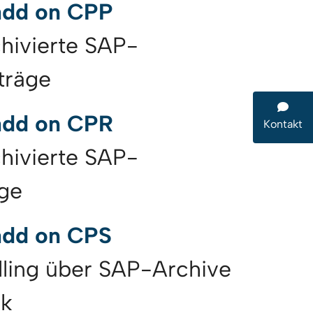
add on CPP
chivierte SAP-
träge
add on CPR
Kontakt
chivierte SAP-
äge
add on CPS
lling über SAP-Archive
nk