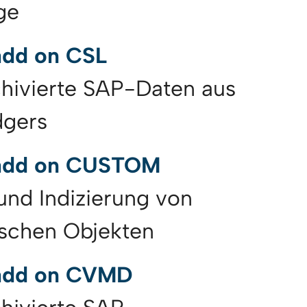
ge
add on CSL
rchivierte SAP-Daten aus
dgers
 add on CUSTOM
und Indizierung von
ischen Objekten
 add on CVMD