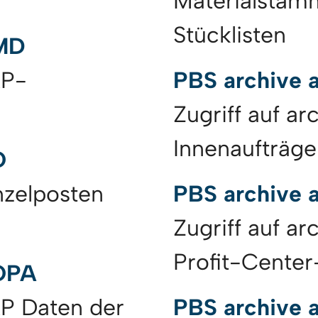
Materialstam
Stücklisten
CMD
AP-
PBS archive 
Zugriff auf ar
Innenaufträge
O
inzelposten
PBS archive
Zugriff auf ar
Profit-Cente
OPA
SAP Daten der
PBS archive 