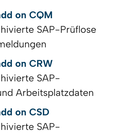
 add on CQM
chivierte SAP-Prüflose
smeldungen
 add on CRW
chivierte SAP-
und Arbeitsplatzdaten
add on CSD
chivierte SAP-