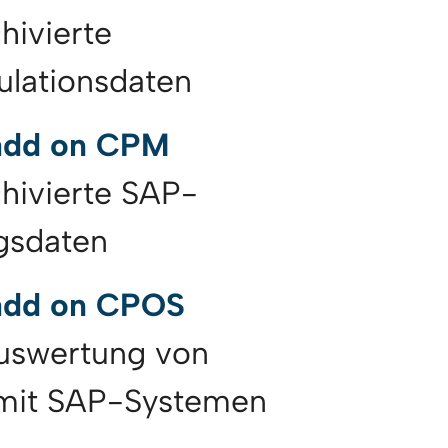
chivierte
ulationsdaten
add on CPM
chivierte SAP-
gsdaten
add on CPOS
uswertung von
mit SAP-Systemen