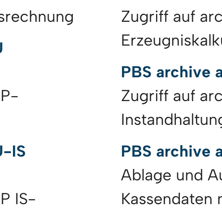
isrechnung
Zugriff auf ar
Erzeugniskalk
U
PBS archive 
AP-
Zugriff auf ar
Instandhaltun
U-IS
PBS archive 
Ablage und A
P IS-
Kassendaten 