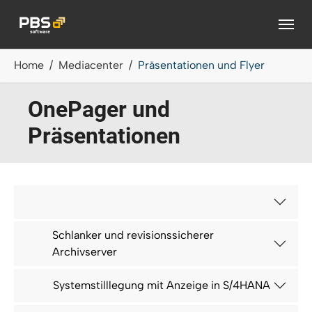
Zum Hauptinhalt springen
Sie sind hier:
Home
Mediacenter
Präsentationen und Flyer
OnePager und
Präsentationen
Schlanker und revisionssicherer
Archivserver
Systemstilllegung mit Anzeige in S/4HANA