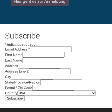
Hier geht es zur Anmeldung
Subscribe
*
indicates required
Email Address
*
First Name
Last Name
Address
Address Line 2
City
State/Province/Region
Postal / Zip Code
Country