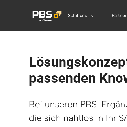
Zum Hauptinhalt springen
Solutions
Partner
Submenu for "Sol
Lösungskonzept
passenden Know
Bei unseren PBS-Ergänz
die sich nahtlos in Ihr 