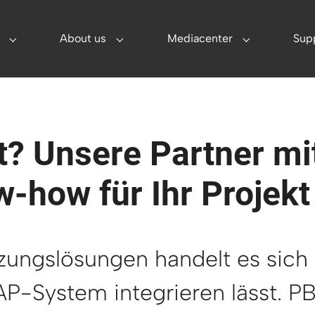
(current)
About us
Mediacenter
Sup
utions"
Submenu for "Partner"
Submenu for "About us"
Submenu for 
? Unsere Partner mi
-how für Ihr Projekt
ungslösungen handelt es sich
SAP-System integrieren lässt. PB