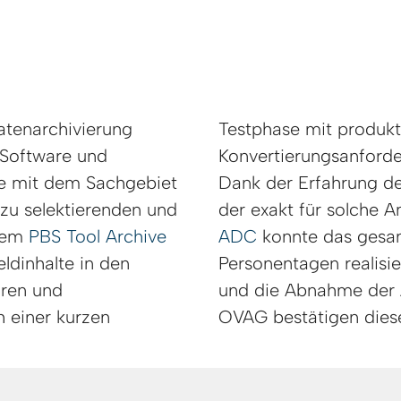
atenarchivierung
Testphase mit produkt
 Software und
Konvertierungsanford
he mit dem Sachgebiet
Dank der Erfahrung de
zu selektierenden und
der exakt für solche 
 dem
PBS Tool Archive
ADC
konnte das gesam
ldinhalte in den
Personentagen realisie
uren und
und die Abnahme der 
h einer kurzen
OVAG bestätigen diese