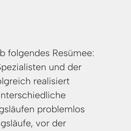
alb folgendes Resümee:
ezialisten und der
greich realisiert
terschiedliche
ngsläufen problemlos
gsläufe, vor der