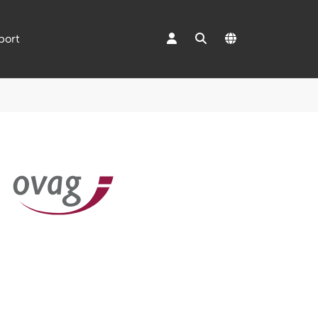
port
"Mediacenter"