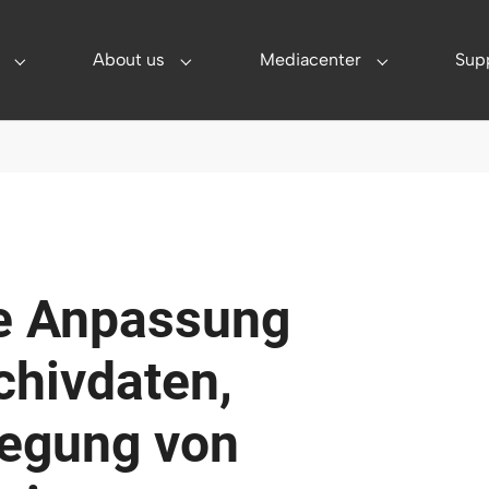
About us
Mediacenter
Sup
utions"
Submenu for "Partner"
Submenu for "About us"
Submenu for 
e Anpassung
hivdaten,
egung von