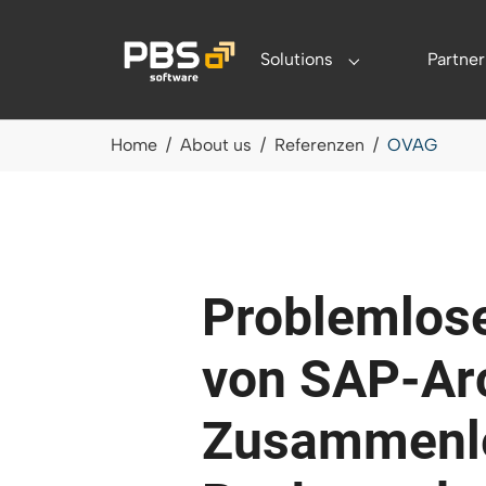
Zum Hauptinhalt springen
Solutions
Partner
Submenu for "Sol
Sie sind hier:
Home
About us
Referenzen
OVAG
Problemlos
von SAP-Arc
Zusammenl