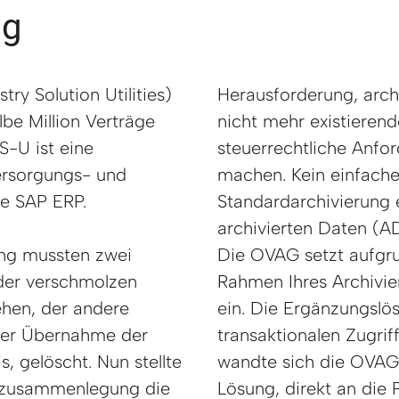
ng
ry Solution Utilities)
Herausforderung, arch
lbe Million Verträge
nicht mehr existierend
S-U ist eine
steuerrechtliche Anfor
ersorgungs- und
machen. Kein einfache
e SAP ERP.
Standardarchivierung 
archivierten Daten (A
ng mussten zwei
Die OVAG setzt aufgr
der verschmolzen
Rahmen Ihres Archivi
ehen, der andere
ein. Die Ergänzungslö
ger Übernahme der
transaktionalen Zugrif
, gelöscht. Nun stellte
wandte sich die OVAG,
szusammenlegung die
Lösung, direkt an die