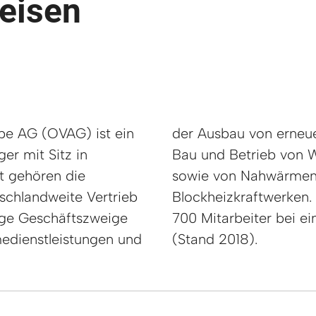
eisen
be AG (OVAG) ist ein
en. Dazu zählen der
er mit Sitz in
ovoltaikanlagen
t gehören die
efeuerung und
schlandweite Vertrieb
ppe beschäftigt rund
ige Geschäftszweige
msatz von 465 Mio.
edienstleistungen und
(Stand 2018).