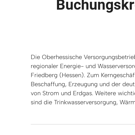
Buchungskr
Die Oberhessische Versorgungsbetrie
der Ausbau von erneuerbaren Energi
regionaler Energie- und Wasserversorg
Bau und Betrieb von Windkraft- und Phot
Friedberg (Hessen). Zum Kerngeschäf
sowie von Nahwärmenetzen mit Biomass
Beschaffung, Erzeugung und der deut
Blockheizkraftwerken. Die OVAG-Gru
von Strom und Erdgas. Weitere wicht
700 Mitarbeiter bei einem Jahresu
sind die Trinkwasserversorgung, Wärm