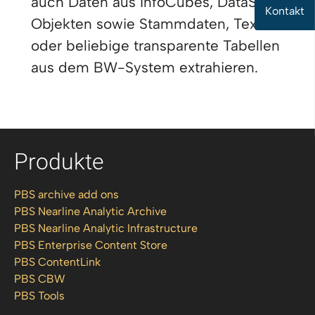
auch Daten aus InfoCubes, DataStore
Kontakt
Objekten sowie Stammdaten, Texte
oder beliebige transparente Tabellen
aus dem BW-System extrahieren.
Produkte
PBS archive add ons
PBS Nearline Analytic Archive
PBS Nearline Analytic Infrastructure
PBS Enterprise Content Store
PBS ContentLink
PBS CBW
PBS Tools