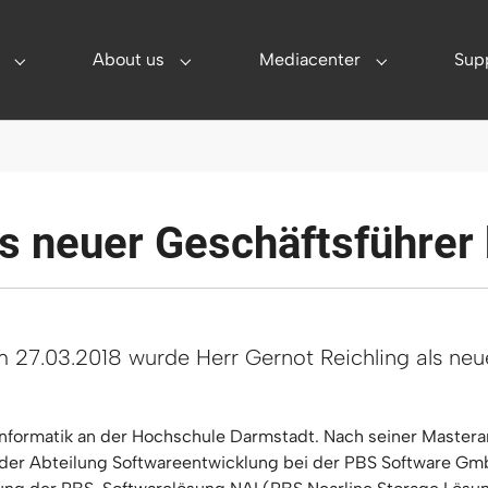
About us
Mediacenter
Sup
utions"
Submenu for "Partner"
Submenu for "About us"
Submenu for 
ls neuer Geschäftsführer
 27.03.2018 wurde Herr Gernot Reichling als neu
 Informatik an der Hochschule Darmstadt. Nach seiner Mastera
n der Abteilung Softwareentwicklung bei der PBS Software Gmb