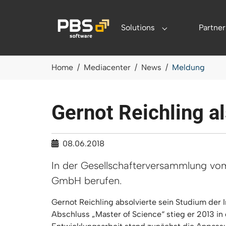
Zum Hauptinhalt springen
Solutions
Partner
Submenu for "Sol
Sie sind hier:
Home
Mediacenter
News
Meldung
Gernot Reichling a
08.06.2018
In der Gesellschafterversammlung vom
GmbH berufen.
Gernot Reichling absolvierte sein Studium der
Abschluss „Master of Science“ stieg er 2013 i