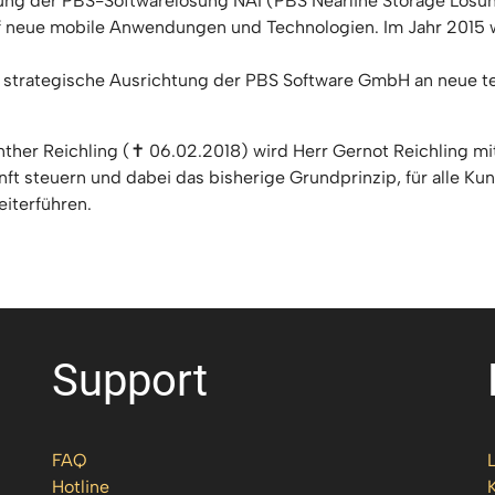
ung der PBS-Softwarelösung NAI (PBS Nearline Storage Lösung
uf neue mobile Anwendungen und Technologien. Im Jahr 2015 w
 strategische Ausrichtung der PBS Software GmbH an neue 
er Reichling (✝ 06.02.2018) wird Herr Gernot Reichling mit
ft steuern und dabei das bisherige Grundprinzip, für alle Kun
iterführen.
Support
FAQ
Hotline