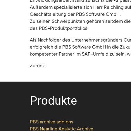
Entwicklungsarbeit stand zunächst die Anpass
Außerdem spezialisierte sich Herr Reichling a
Geschäftsleitung der PBS Software GmbH.
Zu seinen Schwerpunkten gehören seitdem die
des PBS-Produktportfolios.
Als Nachfolger des Unternehmensgründers Günth
erfolgreich die PBS Software GmbH in die Zukun
kompetenter Partner im SAP-Umfeld zu sein, we
Zurück
Produkte
PBS archive add ons
PBS Nearline Analytic Archive